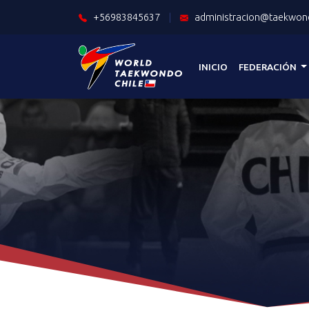
+56983845637
|
administracion@taekwond
INICIO
FEDERACIÓN