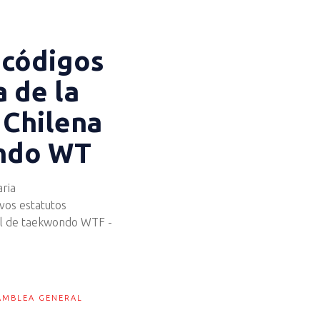
 códigos
 de la
 Chilena
ndo WT
ria
vos estatutos
al de taekwondo WTF -
SAMBLEA GENERAL