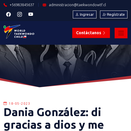
+56983845637
|
administracion@taekwondowtf.cl
Ingresar
Regístrate
Contáctanos
18-05-2023
Dania González: di
gracias a dios y me