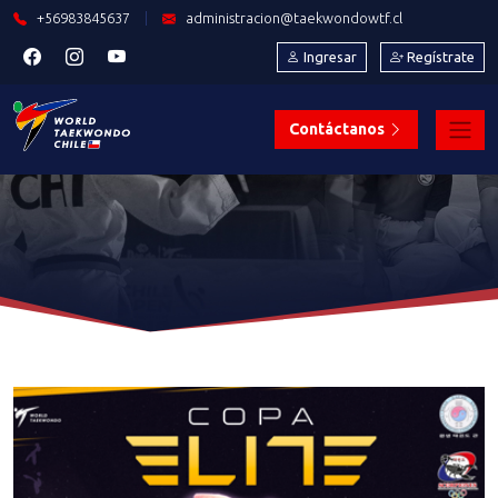
+56983845637
|
administracion@taekwondowtf.cl
Ingresar
Regístrate
Contáctanos