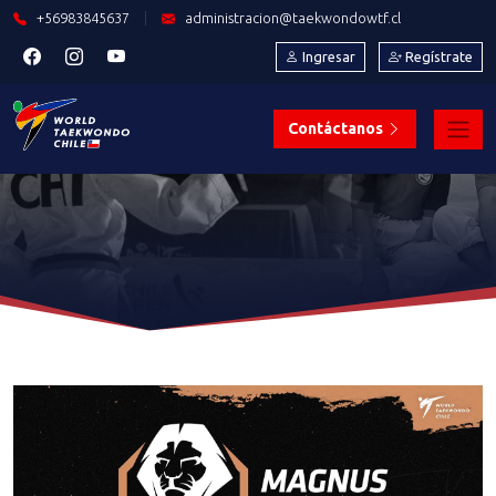
+56983845637
|
administracion@taekwondowtf.cl
Ingresar
Regístrate
Contáctanos