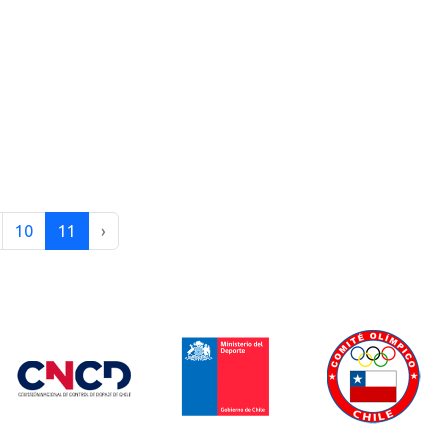
10
11
›