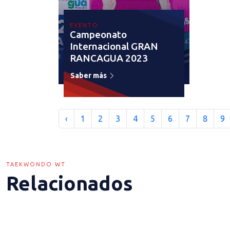
EVENTO
Campeonato
Internacional GRAN
RANCAGUA 2023
Saber más
‹
1
2
3
4
5
6
7
8
9
TAEKWONDO WT
Relacionados