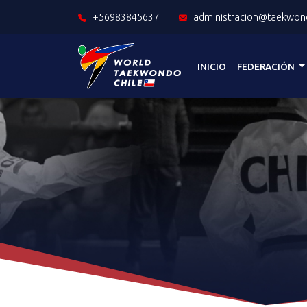
+56983845637
|
administracion@taekwond
INICIO
FEDERACIÓN