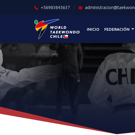
+56983845637
|
administracion@taekwond
INICIO
FEDERACIÓN