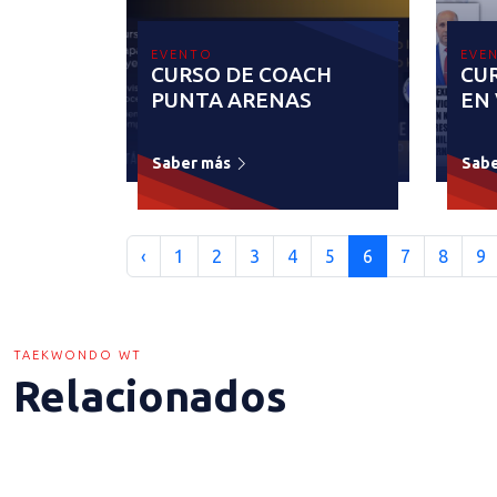
EVENTO
EVE
CURSO DE COACH
CU
PUNTA ARENAS
EN
Saber más
Sab
‹
1
2
3
4
5
6
7
8
9
TAEKWONDO WT
Relacionados