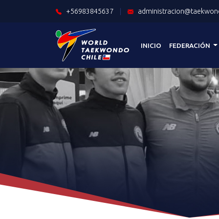
+56983845637
|
administracion@taekwond
INICIO
FEDERACIÓN