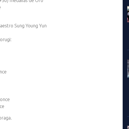
d +30) medallas de Oro
e
Maestro Sung Young Yun
orugi:
once
ronce
ce
oraga.