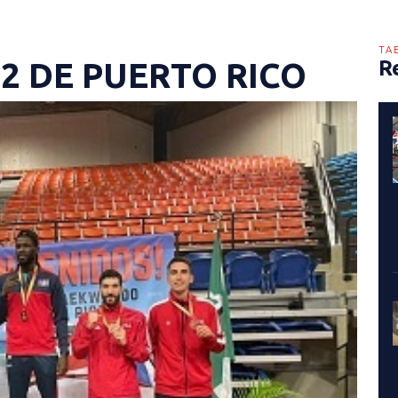
TA
2 DE PUERTO RICO
R