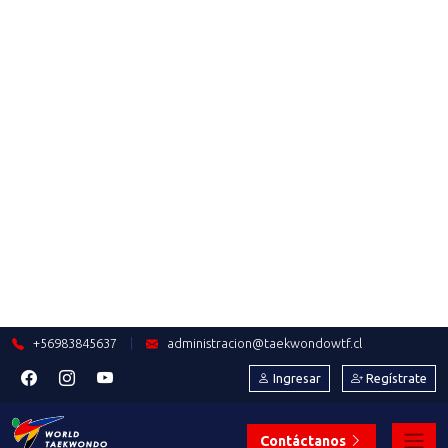
JUAN MANUEL LÓPEZ: "CHILE
TIENE TODA LA
INFRAESTRUCTURA PARA HACER
GRANDES EVENTOS"
Saber más
2023-06-30
Flavio Figueroa: "Sueño con un
Taekwondo unido, sin intereses
personales y egoístas, solo
enfocado en lo que realmente
importa: Nuestros deportistas”
Saber más
2023-06-26
LA EMOTIVA Y EXITOSA
HISTORIA DEL MAESTRO JUAN
CARLOS PINOCHET EN EL