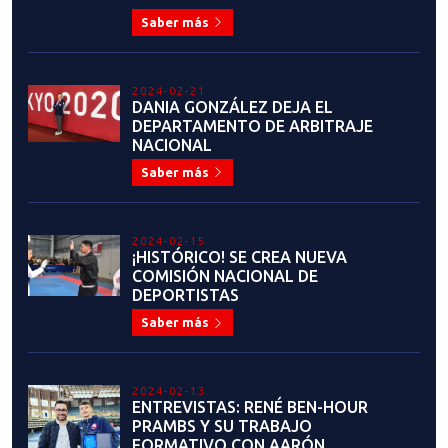
ENTIDAD
Saber más
2021-12-08
MAESTRA DANIA GONZÁLEZ
ASUME COMO NUEVA
COORDINADORA NACIONAL DE
ÁRBITROS DE KYORUGI
Saber más
2021-12-11
JUEGOS SURAMERICANOS DE LA
JUVENTUD: CHARLA PARA
ENTRENADORES Y RECOLECCIÓN
DE DATOS SELECCIÓN JUVENIL
Saber más
2021-12-12