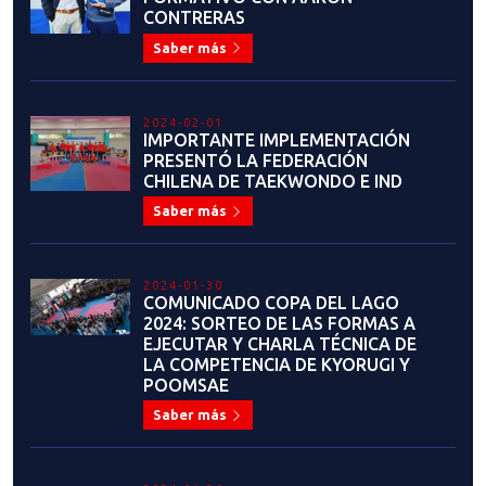
COMITÉ OLÍMPICO DE CHILE
LANZA NUEVO PROGRAMA DE
CERTIFICACIÓN DE
COMPETENCIAS PARA
ENTRENADORES FEDERADOS
Saber más
2021-12-12
COPA CHILE 2021
Saber más
2021-12-19
ALMUERZO DE CAMARADERÍA
JUNTO AL EQUIPO DE JUEGOS
PANAMERICANOS DE LA
JUVENTUD DE CALI 2021
Saber más