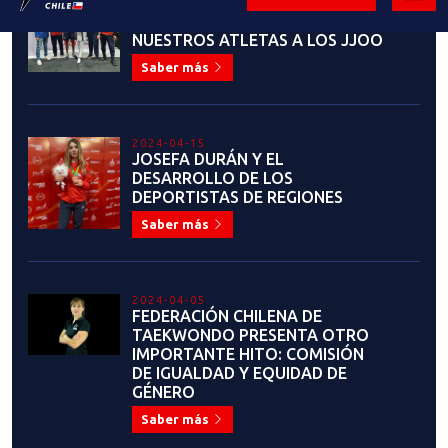
TAEKWONDO
Saber más
2023-06-23
IGNACIO MORALES: "ME PONE
MUY ORGULLOSO EL VER HASTA
DÓNDE HE LLEGADO"
Saber más
2023-06-22
JOAQUÍN CHURCHILL:
EVOLUCIÓN CONSTANTE
Saber más
2023-06-19
ALEJANDRO SOTO ROSSI: "EL
TAEKWONDO ES UN HERMOSO
ARTE MARCIAL Y DEPORTE DE