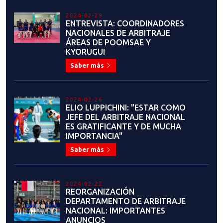
2023-06-07
¡HISTÓRICO! TRES
SELECCIONADOS PARTICIPARÁN
EN GRAND PRIX ROMA 2023
Saber más
2021-12-07
SELECCIÓN NACIONAL OBTIENE
UNA MEDALLA DE PLATA Y DOS
DE BRONCE EN JUEGOS
PANAMERICANOS DE LA
JUVENTUD DE CALI 2021
Saber más
2021-12-08
VICEPRESIDENTE ASISTE A
ELECCIONES DEL COMITÉ
PARALÍMPICO DE CHILE EN
REPRESENTACIÓN DE NUESTRA