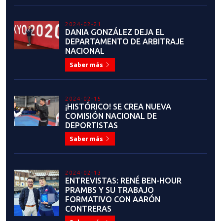
Saber más
2023-07-19
¡ANUNCIO IMPORTANTE! LIGA
NACIONAL DE TAEKWONDO
Saber más
2023-07-13
¡Estamos en busca de
auspiciadores comprometidos
para apoyar y fortalecer el
desarrollo del taekwondo en
Chile!
Saber más
2023-07-04