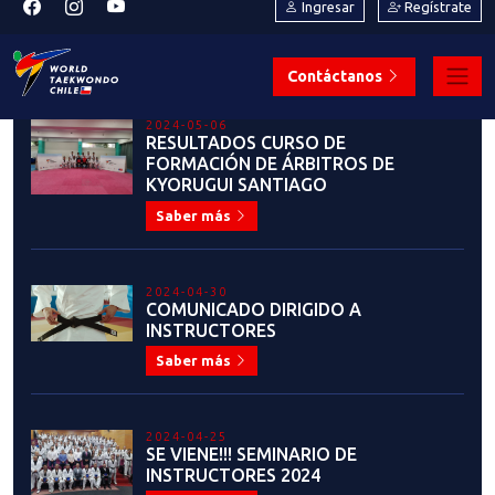
MUÑOZ
Saber más
2023-11-15
MEMEBRESÍA 2024 ¡Gracias por tu
apoyo!
Saber más
2023-11-14
TESTIMONIOS TERCERA FECHA
LIGA NACIONAL DE TKD:
BÁRBARA PARRA
Saber más
2023-11-13
JUEGOS PARAPANAMERICANOS: