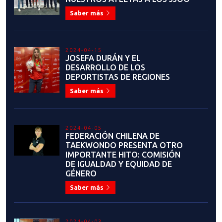
Saber más
2023-10-31
ANUNCIO: TERCERA FECHA LIGA
NACIONAL
Saber más
2023-10-29
ENTREVISTAS A
PROTAGONISTAS DE LAS
HISTÓRICAS JORNADAS EN
SANTIAGO 2023
Saber más
2023-10-29
NUESTROS ÁRBITROS EN
SANTIAGO 2023