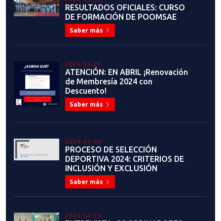
Saber más
2023-10-18
JONATHAN FARÍAS: "ESTE AÑO
PARA MÍ HA SIDO UN SUEÑO
DEPORTIVO"
Saber más
2023-10-11
SANTIAGO 2023: LISTA
DELEGACIÓN DE TAEKWONDO
Saber más
2023-10-07