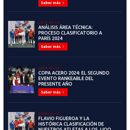
LA VOZ DE NUESTRO CUERPO
TÉCNICO DE PARATKD
Saber más
2023-11-13
LO QUE DEJÓ EN IMÁGENES LA
TERCERA FECHA DE LA LIGA
NACIONAL DE TKD
Saber más
2023-11-06
IMPORTANTE INFORMACIÓN:
MEMBRESÍA 2024
Saber más
2023-11-03
CONOZCA A: AGUSTINA FARFÁN