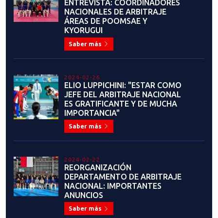
DIEGO CARRILLO: UNA HISTORIA
LLENA DE ESFUERZO, SACRIFICIO
Y PERSEVERANCIA
Saber más
2023-09-13
COMUNICADO OFICIAL: USO DEL
LOGO INSTITUCIONAL DE LA
FEDERACIÓN CHILENA DE
TAEKWONDO Y LA PATU
Saber más
2023-07-28
FEDERACIÓN CHILENA DE
TAEKWONDO PRESENTA EL
NUEVO Y MODERNO SERVICIO DE
MEMBRESÍAS Y CERTIFICADOS DE
GRADO