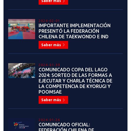
JUAN MANUEL LÓPEZ: "CHILE
TIENE TODA LA
INFRAESTRUCTURA PARA HACER
GRANDES EVENTOS"
Saber más
2023-06-30
Flavio Figueroa: "Sueño con un
Taekwondo unido, sin intereses
personales y egoístas, solo
enfocado en lo que realmente
importa: Nuestros deportistas”
Saber más
2023-06-26
LA EMOTIVA Y EXITOSA
HISTORIA DEL MAESTRO JUAN
CARLOS PINOCHET EN EL