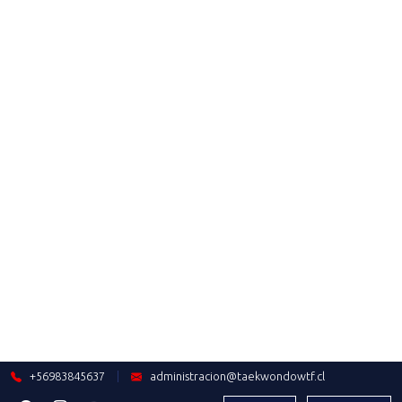
Saber más
2023-11-22
¡TODO LISTO PARA EL PARATKD
EN SANTIAGO 2023!
Saber más
2023-11-21
GRAN PARTICIPACIÓN DE
NUESTROS REPRESENTANTES EN
G1 PERÚ OPEN
Saber más
2023-11-19
RUMBO A LOS
PARAPANAMERICANOS: RAÚL