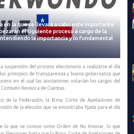
 en la que se llevará a cabo este importante
ezarán el siguiente proceso a cargo de la
ntendiendo la importancia y lo fundamental
 suspensión del proceso eleccionario a realizarse el día
 los principios de transparencia y buena gobernanza que
oceso en el cual las asociaciones votarían los cargos del
 la Comisión Revisora de Cuentas.
ico de la Federación, la Iltma. Corte de Apelaciones de
nsión de la elección que se encontraba fijada para el día
oge lo que se conoce como Orden de No Innovar, lo que
las Elecciones hasta que la Iltma. Corte de Apelaciones de