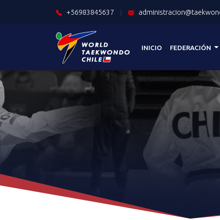
+56983845637
|
administracion@taekwond
INICIO
FEDERACIÓN