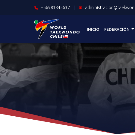
+56983845637
|
administracion@taekwond
INICIO
FEDERACIÓN