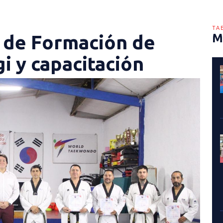
TA
 de Formación de
M
i y capacitación